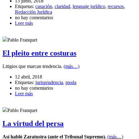
13 junio, 2018
Etiquetas:
casación
,
claridad
,
lenguaje jurídico
,
recursos
,
Redacción Jurídica
no hay comentarios
Leer más
Pablo Franquet
El pleito entre costuras
Litigios que marcan tendencia.
(más…)
12 abril, 2018
Etiquetas:
jurisprudencia
,
moda
no hay comentarios
Leer más
Pablo Franquet
La virtud del persa
Así habló Zaratustra (ante el Tribunal Supremo).
(más…)