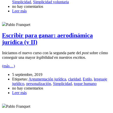
Simplicidad
,
Simplicidad voluntaria
no hay comentarios
Leer más
Pablo Franquet
Escribir para ganar: aerodinámica
jurídica (y II)
Iniciamos el nuevo curso con la segunda parte del
post
sobre cómo
conseguir una mayor
legibilidad
en nuestros escritos.
(más…)
5 septiembre, 2019
Etiquetas:
Argumentación jurídica
,
claridad
,
Estilo
,
lenguaje
jurídico
,
personalización
,
Simplicidad
,
toque humano
no hay comentarios
Leer más
Pablo Franquet