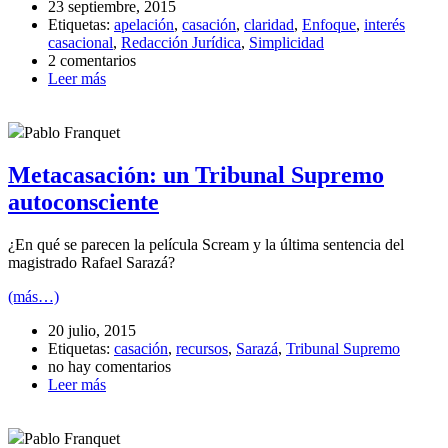
23 septiembre, 2015
Etiquetas:
apelación
,
casación
,
claridad
,
Enfoque
,
interés
casacional
,
Redacción Jurídica
,
Simplicidad
2 comentarios
Leer más
Pablo Franquet
Metacasación: un Tribunal Supremo
autoconsciente
¿En qué se parecen la película Scream y la última sentencia del
magistrado Rafael Sarazá?
(más…)
20 julio, 2015
Etiquetas:
casación
,
recursos
,
Sarazá
,
Tribunal Supremo
no hay comentarios
Leer más
Pablo Franquet