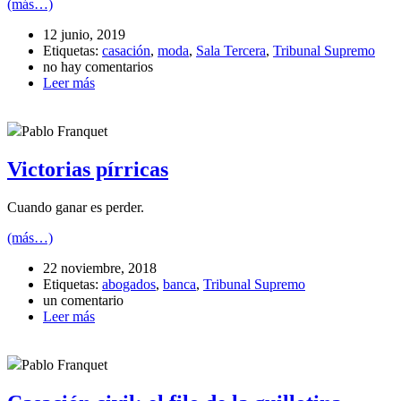
(más…)
12 junio, 2019
Etiquetas:
casación
,
moda
,
Sala Tercera
,
Tribunal Supremo
no hay comentarios
Leer más
Pablo Franquet
Victorias pírricas
Cuando ganar es perder.
(más…)
22 noviembre, 2018
Etiquetas:
abogados
,
banca
,
Tribunal Supremo
un comentario
Leer más
Pablo Franquet