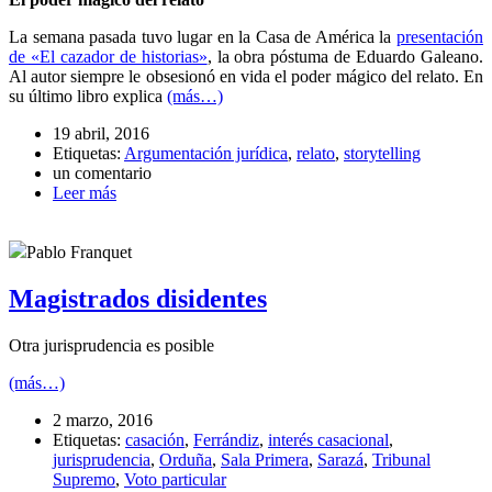
La semana pasada tuvo lugar en la Casa de América la
presentación
de «El cazador de historias»
, la obra póstuma de Eduardo Galeano.
Al autor siempre le obsesionó en vida el poder mágico del relato. En
su último libro explica
(más…)
19 abril, 2016
Etiquetas:
Argumentación jurídica
,
relato
,
storytelling
un comentario
Leer más
Pablo Franquet
Magistrados disidentes
Otra jurisprudencia es posible
(más…)
2 marzo, 2016
Etiquetas:
casación
,
Ferrándiz
,
interés casacional
,
jurisprudencia
,
Orduña
,
Sala Primera
,
Sarazá
,
Tribunal
Supremo
,
Voto particular