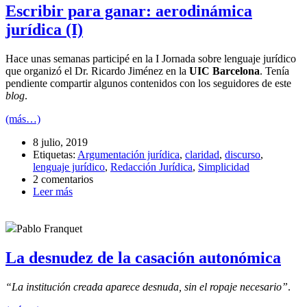
Escribir para ganar: aerodinámica
jurídica (I)
Hace unas semanas participé en la I Jornada sobre lenguaje jurídico
que organizó el Dr. Ricardo Jiménez en la
UIC Barcelona
. Tenía
pendiente compartir algunos contenidos con los seguidores de este
blog
.
(más…)
8 julio, 2019
Etiquetas:
Argumentación jurídica
,
claridad
,
discurso
,
lenguaje jurídico
,
Redacción Jurídica
,
Simplicidad
2 comentarios
Leer más
Pablo Franquet
La desnudez de la casación autonómica
“La institución creada aparece desnuda, sin el ropaje necesario”
.