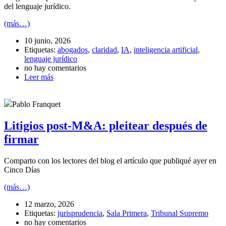
del lenguaje jurídico.
(más…)
10 junio, 2026
Etiquetas:
abogados
,
claridad
,
IA
,
inteligencia artificial
,
lenguaje jurídico
no hay comentarios
Leer más
Pablo Franquet
Litigios post-M&A: pleitear después de
firmar
Comparto con los lectores del blog el artículo que publiqué ayer en
Cinco Días
(más…)
12 marzo, 2026
Etiquetas:
jurisprudencia
,
Sala Primera
,
Tribunal Supremo
no hay comentarios