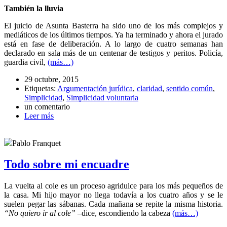
También la lluvia
El juicio de Asunta Basterra ha sido uno de los más complejos y
mediáticos de los últimos tiempos. Ya ha terminado y ahora el jurado
está en fase de deliberación. A lo largo de cuatro semanas han
declarado en sala más de un centenar de testigos y peritos. Policía,
guardia civil,
(más…)
29 octubre, 2015
Etiquetas:
Argumentación jurídica
,
claridad
,
sentido común
,
Simplicidad
,
Simplicidad voluntaria
un comentario
Leer más
Pablo Franquet
Todo sobre mi encuadre
La vuelta al cole es un proceso agridulce para los más pequeños de
la casa. Mi hijo mayor no llega todavía a los cuatro años y se le
suelen pegar las sábanas. Cada mañana se repite la misma historia.
“No quiero ir al cole”
–dice, escondiendo la cabeza
(más…)