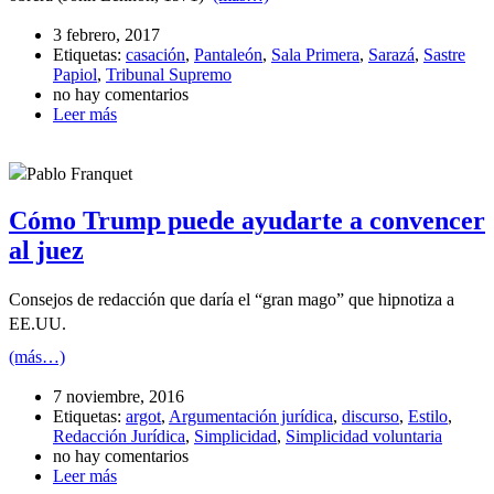
3 febrero, 2017
Etiquetas:
casación
,
Pantaleón
,
Sala Primera
,
Sarazá
,
Sastre
Papiol
,
Tribunal Supremo
no hay comentarios
Leer más
Pablo Franquet
Cómo Trump puede ayudarte a convencer
al juez
Consejos de redacción que daría el “gran mago” que hipnotiza a
EE.UU.
(más…)
7 noviembre, 2016
Etiquetas:
argot
,
Argumentación jurídica
,
discurso
,
Estilo
,
Redacción Jurídica
,
Simplicidad
,
Simplicidad voluntaria
no hay comentarios
Leer más