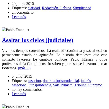
29 junio, 2015
Etiquetas:
claridad
,
Redacción Jurídica
,
Simplicidad
un comentario
Leer más
Pablo Franquet
Asaltar los cielos (judiciales)
Vivimos tiempos convulsos. La realidad económica y social está en
permanente estado de agitación. La historia demuestra que este
contexto favorece los cambios políticos. Pablo Iglesias y otros
profesores de la Complutense lo saben y, por eso, se lanzaron a crear
Podemos.
(más…)
5 junio, 2015
Etiquetas:
casación
,
doctrina jurisprudencial
,
interés
casacional
,
jurisprudencia
,
Sala Primera
,
Tribunal Supremo
no hay comentarios
Leer más
Pablo Franquet