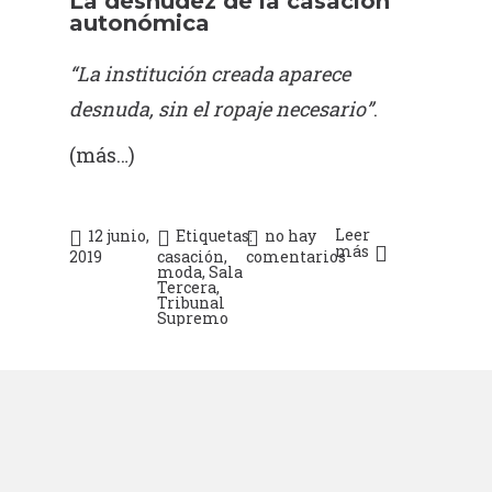
La desnudez de la casación
autonómica
“La institución creada aparece
desnuda, sin el ropaje necesario”
.
(más…)
Leer
12 junio,
Etiquetas:
no hay
más
2019
casación
,
comentarios
moda
,
Sala
Tercera
,
Tribunal
Supremo