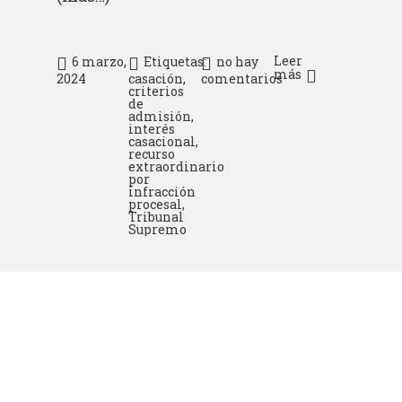
Leer
6 marzo,
Etiquetas:
no hay
más
2024
casación
,
comentarios
criterios
de
admisión
,
interés
casacional
,
recurso
extraordinario
por
infracción
procesal
,
Tribunal
Supremo