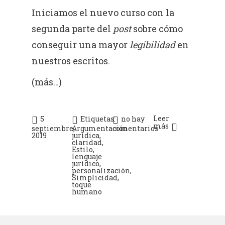
Iniciamos el nuevo curso con la
segunda parte del
post
sobre cómo
conseguir una mayor
legibilidad
en
nuestros escritos.
(más…)
Leer
5
Etiquetas:
no hay
más
septiembre,
Argumentación
comentarios
2019
jurídica
,
claridad
,
Estilo
,
lenguaje
jurídico
,
personalización
,
Simplicidad
,
toque
humano