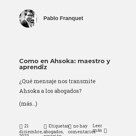
Pablo Franquet
Como en Ahsoka: maestro y
aprendiz
¿Qué mensaje nos transmite
Ahsoka a los abogados?
(más…)
Leer
21
Etiquetas:
no hay
más
diciembre,
abogados
,
comentarios
2023
casación
,