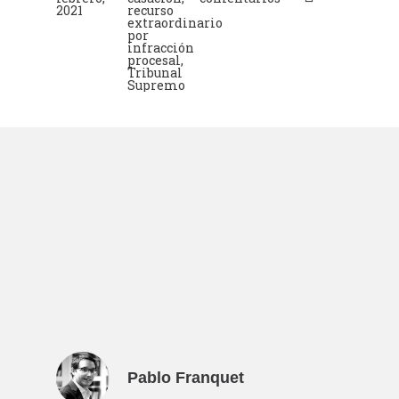
2021
recurso
extraordinario
por
infracción
procesal
,
Tribunal
Supremo
Pablo Franquet