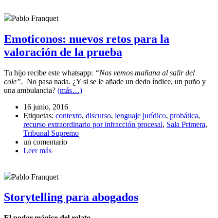
Pablo Franquet
Emoticonos: nuevos retos para la
valoración de la prueba
Tu hijo recibe este whatsapp:
“Nos vemos mañana al salir del
cole”
. No pasa nada. ¿Y si se le añade un dedo índice, un puño y
una ambulancia?
(más…)
16 junio, 2016
Etiquetas:
contexto
,
discurso
,
lenguaje jurídico
,
probática
,
recurso extraordinario por infracción procesal
,
Sala Primera
,
Tribunal Supremo
un comentario
Leer más
Pablo Franquet
Storytelling para abogados
El poder mágico del relato