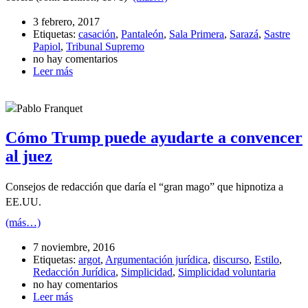
3 febrero, 2017
Etiquetas:
casación
,
Pantaleón
,
Sala Primera
,
Sarazá
,
Sastre
Papiol
,
Tribunal Supremo
no hay comentarios
Leer más
Pablo Franquet
Cómo Trump puede ayudarte a convencer
al juez
Consejos de redacción que daría el “gran mago” que hipnotiza a
EE.UU.
(más…)
7 noviembre, 2016
Etiquetas:
argot
,
Argumentación jurídica
,
discurso
,
Estilo
,
Redacción Jurídica
,
Simplicidad
,
Simplicidad voluntaria
no hay comentarios
Leer más