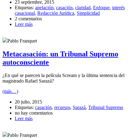
23 septiembre, 2015
Etiquetas:
apelación
,
casación
,
claridad
,
Enfoque
,
interés
casacional
,
Redacción Jurídica
,
Simplicidad
2 comentarios
Leer más
Pablo Franquet
Metacasación: un Tribunal Supremo
autoconsciente
¿En qué se parecen la película Scream y la última sentencia del
magistrado Rafael Sarazá?
(más…)
20 julio, 2015
Etiquetas:
casación
,
recursos
,
Sarazá
,
Tribunal Supremo
no hay comentarios
Leer más
Pablo Franquet