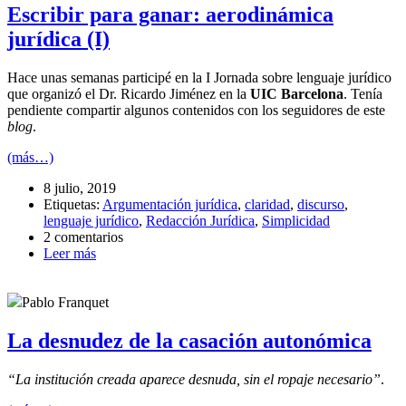
Escribir para ganar: aerodinámica
jurídica (I)
Hace unas semanas participé en la I Jornada sobre lenguaje jurídico
que organizó el Dr. Ricardo Jiménez en la
UIC Barcelona
. Tenía
pendiente compartir algunos contenidos con los seguidores de este
blog
.
(más…)
8 julio, 2019
Etiquetas:
Argumentación jurídica
,
claridad
,
discurso
,
lenguaje jurídico
,
Redacción Jurídica
,
Simplicidad
2 comentarios
Leer más
Pablo Franquet
La desnudez de la casación autonómica
“La institución creada aparece desnuda, sin el ropaje necesario”
.