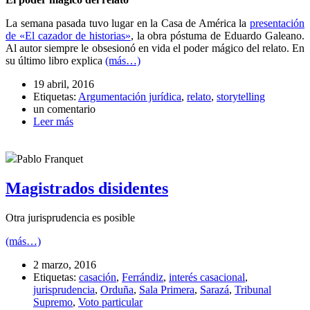
La semana pasada tuvo lugar en la Casa de América la
presentación
de «El cazador de historias»
, la obra póstuma de Eduardo Galeano.
Al autor siempre le obsesionó en vida el poder mágico del relato. En
su último libro explica
(más…)
19 abril, 2016
Etiquetas:
Argumentación jurídica
,
relato
,
storytelling
un comentario
Leer más
Pablo Franquet
Magistrados disidentes
Otra jurisprudencia es posible
(más…)
2 marzo, 2016
Etiquetas:
casación
,
Ferrándiz
,
interés casacional
,
jurisprudencia
,
Orduña
,
Sala Primera
,
Sarazá
,
Tribunal
Supremo
,
Voto particular