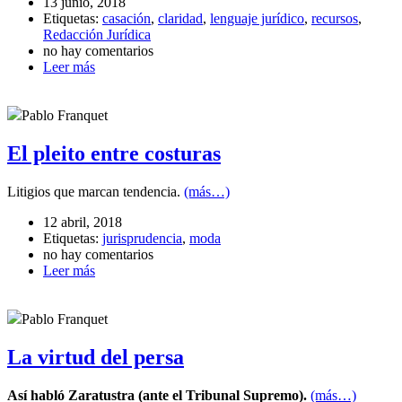
13 junio, 2018
Etiquetas:
casación
,
claridad
,
lenguaje jurídico
,
recursos
,
Redacción Jurídica
no hay comentarios
Leer más
Pablo Franquet
El pleito entre costuras
Litigios que marcan tendencia.
(más…)
12 abril, 2018
Etiquetas:
jurisprudencia
,
moda
no hay comentarios
Leer más
Pablo Franquet
La virtud del persa
Así habló Zaratustra (ante el Tribunal Supremo).
(más…)