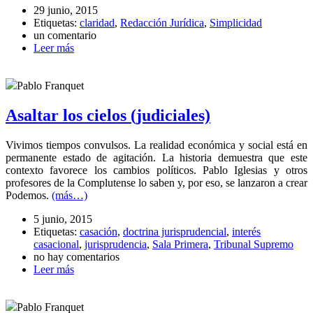
29 junio, 2015
Etiquetas:
claridad
,
Redacción Jurídica
,
Simplicidad
un comentario
Leer más
Pablo Franquet
Asaltar los cielos (judiciales)
Vivimos tiempos convulsos. La realidad económica y social está en
permanente estado de agitación. La historia demuestra que este
contexto favorece los cambios políticos. Pablo Iglesias y otros
profesores de la Complutense lo saben y, por eso, se lanzaron a crear
Podemos.
(más…)
5 junio, 2015
Etiquetas:
casación
,
doctrina jurisprudencial
,
interés
casacional
,
jurisprudencia
,
Sala Primera
,
Tribunal Supremo
no hay comentarios
Leer más
Pablo Franquet