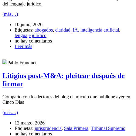
del lenguaje jurídico.
(más…)
10 junio, 2026
Etiquetas:
abogados
,
claridad
,
IA
,
inteligencia artificial
,
lenguaje jurídico
no hay comentarios
Leer más
Pablo Franquet
Litigios post-M&A: pleitear después de
firmar
Comparto con los lectores del blog el artículo que publiqué ayer en
Cinco Días
(más…)
12 marzo, 2026
Etiquetas:
jurisprudencia
,
Sala Primera
,
Tribunal Supremo
no hay comentarios