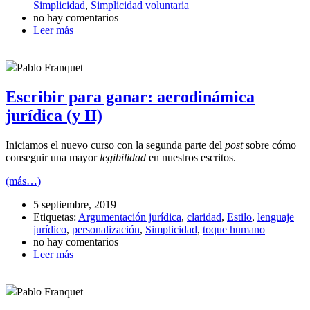
Simplicidad
,
Simplicidad voluntaria
no hay comentarios
Leer más
Pablo Franquet
Escribir para ganar: aerodinámica
jurídica (y II)
Iniciamos el nuevo curso con la segunda parte del
post
sobre cómo
conseguir una mayor
legibilidad
en nuestros escritos.
(más…)
5 septiembre, 2019
Etiquetas:
Argumentación jurídica
,
claridad
,
Estilo
,
lenguaje
jurídico
,
personalización
,
Simplicidad
,
toque humano
no hay comentarios
Leer más
Pablo Franquet