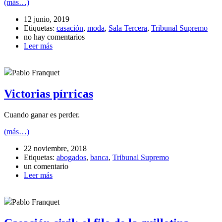
(más…)
12 junio, 2019
Etiquetas:
casación
,
moda
,
Sala Tercera
,
Tribunal Supremo
no hay comentarios
Leer más
Pablo Franquet
Victorias pírricas
Cuando ganar es perder.
(más…)
22 noviembre, 2018
Etiquetas:
abogados
,
banca
,
Tribunal Supremo
un comentario
Leer más
Pablo Franquet