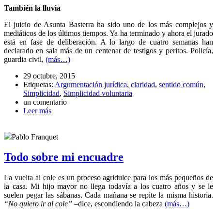
También la lluvia
El juicio de Asunta Basterra ha sido uno de los más complejos y
mediáticos de los últimos tiempos. Ya ha terminado y ahora el jurado
está en fase de deliberación. A lo largo de cuatro semanas han
declarado en sala más de un centenar de testigos y peritos. Policía,
guardia civil,
(más…)
29 octubre, 2015
Etiquetas:
Argumentación jurídica
,
claridad
,
sentido común
,
Simplicidad
,
Simplicidad voluntaria
un comentario
Leer más
Pablo Franquet
Todo sobre mi encuadre
La vuelta al cole es un proceso agridulce para los más pequeños de
la casa. Mi hijo mayor no llega todavía a los cuatro años y se le
suelen pegar las sábanas. Cada mañana se repite la misma historia.
“No quiero ir al cole”
–dice, escondiendo la cabeza
(más…)