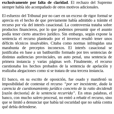
exclusivamente por falta de claridad
. El rechazo del Supremo
siempre había ido acompañado de otros motivos adicionales.
El esfuerzo del Tribunal por no caer en un exceso de rigor formal se
aprecia en el hecho de que previamente había admitido a trámite el
recurso por vía del interés casacional. La controversia trataba sobre
productos financieros, por lo que podemos presumir que el asunto
podía tener cierto atractivo jurídico. Sin embargo, según expone la
sentencia el recurso planteado por el inversor resultó tener unos
déficits técnicos insalvables. Citaba como normas infringidas una
marabunta de preceptos inconexos. El interés casacional se
justificaba en base a un batiburrillo formado por tres sentencias de
distintas audiencias provinciales, un auto penal, una sentencia de
primera instancia y varias páginas
web
. Finalmente, el recurso
cuestionaba los hechos probados de la sentencia de apelación y
realizaba alegaciones como si se tratara de una tercera instancia.
El banco, en su escrito de oposición, fue osado y manifestó su
imposibilidad de contestar el recurso
“por ser inexistente, dada la
carencia de cuestionamiento jurídico concreto de la ratio decidendi
[razón decisoria]
de la sentencia recurrida”
. En otras palabras, el
banco, con mucho
salero
procesal, no entró a rebatir el recurso, sino
que se limitó a denunciar que había tal oscuridad que no sabía contra
qué debía defenderse.