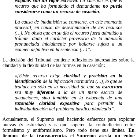
exigidas con un rigor excesivo
. La cuestión es que el
recurso que ha formulado el demandante
no puede
considerarse como un recurso de casación
.
La causa de inadmisión se convierte, en este momento
procesal, en causa de desestimación de los recursos
(…). No obsta que en su día el recurso fuera admitido a
trámite, dado el carácter provisorio de la admisión
pronunciada inicialmente por hallarse sujeta a un
examen definitivo en la sentencia (…)”.
La decisión del Tribunal contiene reflexiones interesantes sobre la
claridad y la flexibilidad de las formas en la casación:
«[E]ste recurso exige
claridad y precisión
en la
identificación
de la infracción normativa (…), lo que se
traduce no sólo en la necesidad de que su
estructura
sea muy
diferente
a la de un mero escrito de
alegaciones, sino también en la exigencia de una
razonable claridad
expositiva
para permitir la
individualización del problema jurídico planteado”
.
Actualmente, el Supremo está haciendo esfuerzos para explorar
nuevas (y estrechas) vías que superen la contradicción entre
formalismo y antiformalismo. Pero todo tiene sus límites.
En
tiempos de la transparencia, el Supremo asesta un golpe