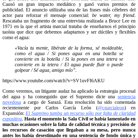
Causó un gran impacto mediático y ganó varios premios de
publicidad. El anuncio utilizaba una de las frases más célebres del
actor para reforzar el mensaje comercial:
be water, my friend
.
Rescataba un fragmento de una entrevista realizada a Bruce Lee en
1971 en la que el artista marcial trataba de enseñarnos el principio
taoísta que dice que debemos adaptarnos y ser dúctiles y flexibles
como el agua:
«Vacía tu mente, libérate de la forma, sé moldeable,
como el agua / Si pones agua en una botella se
convierte en la botella / Si la pones en una tetera se
convierte en la tetera / El agua puede fluir o puede
golpear / Sé agua, amigo mío”.
https://www.youtube.com/watch?v=SV1uvFI6AKU
Como veremos, un litigante audaz ha aplicado la estrategia procesal
del agua y ha conseguido que el Supremo dicte una
sentencia
novedosa
a cargo de Sarazá. Esta resolución ha sido comentada
recientemente por Carlos García León (
@cgarcialeon
) en
Expansión:
El Supremo tumba un recurso sólo por falta de claridad
expositiva
.
Hasta el momento la Sala Civil se había lamentado en
muchas ocasiones sobre la falta de calidad técnica y precisión de
los recursos de casación que llegaban a su mesa, pero nunca
antes los había desestimado en una sentencia de fondo única y