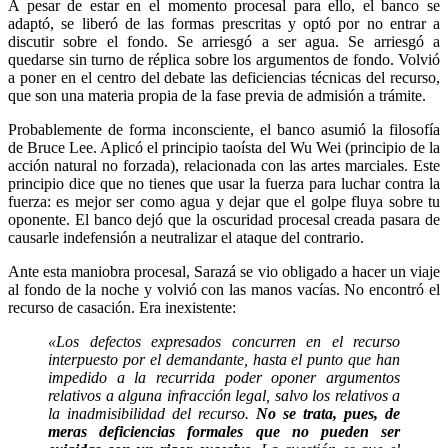
A pesar de estar en el momento procesal para ello, el banco se
adaptó, se liberó de las formas prescritas y optó por no entrar a
discutir sobre el fondo. Se arriesgó a ser agua. Se arriesgó a
quedarse sin turno de réplica sobre los argumentos de fondo. Volvió
a poner en el centro del debate las deficiencias técnicas del recurso,
que son una materia propia de la fase previa de admisión a trámite.
Probablemente de forma inconsciente, el banco asumió la filosofía
de Bruce Lee. Aplicó el principio taoísta del Wu Wei (principio de la
acción natural no forzada), relacionada con las artes marciales. Este
principio dice que no tienes que usar la fuerza para luchar contra la
fuerza: es mejor ser como agua y dejar que el golpe fluya sobre tu
oponente. El banco dejó que la oscuridad procesal creada pasara de
causarle indefensión a neutralizar el ataque del contrario.
Ante esta maniobra procesal, Sarazá se vio obligado a hacer un viaje
al fondo de la noche y volvió con las manos vacías. No encontró el
recurso de casación. Era inexistente:
«Los defectos expresados concurren en el recurso
interpuesto por el demandante, hasta el punto que han
impedido a la recurrida poder oponer argumentos
relativos a alguna infracción legal, salvo los relativos a
la inadmisibilidad del recurso.
No se trata, pues, de
meras deficiencias formales que no pueden ser