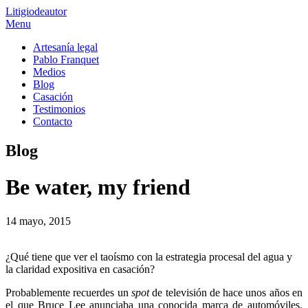
Litigio
de
autor
Menu
Artesanía legal
Pablo Franquet
Medios
Blog
Casación
Testimonios
Contacto
Blog
Be water, my friend
14 mayo, 2015
¿Qué tiene que ver el taoísmo con la estrategia procesal del agua y
la claridad expositiva en casación?
Probablemente recuerdes un
spot
de televisión de hace unos años en
el que Bruce Lee anunciaba una conocida marca de automóviles.