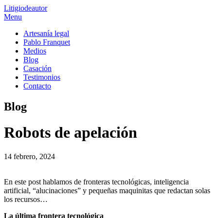
Litigio
de
autor
Menu
Artesanía legal
Pablo Franquet
Medios
Blog
Casación
Testimonios
Contacto
Blog
Robots de apelación
14 febrero, 2024
En este post hablamos de fronteras tecnológicas, inteligencia
artificial, “alucinaciones” y pequeñas maquinitas que redactan solas
los recursos…
La última frontera tecnológica