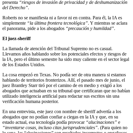
presenta
“riesgos de invasión de privacidad y de deshumanización
del Derecho”
.
Roberts no se manifiesta ni a favor ni en contra. Para él, la IA es
simplemente
“la última frontera tecnológica”
. Y mientras se aclara
el panorama, pide a los abogados
“precaución y humildad”
.
El juez-sheriff
La llamada de atención del Tribunal Supremo no es casual.
Llevamos años hablando sobre los potenciales efectos y riesgos de
la IA, pero el último semestre ha sido muy caliente en el sector legal
de los Estados Unidos.
La cosa empezó en Texas. No podía ser de otra manera si estamos
hablando de territorios fronterizos. Allí, el pasado mes de junio, el
juez Brantley Starr tiró por el camino de en medio y exigió a los
abogados que actuaban en su tribunal que certificaran que no habían
utilizado inteligencia artificial para redactar sus escritos sin una
verificación humana posterior.
En una entrevista, este juez con nombre de sheriff advertía a los
abogados que no podían confiar a ciegas en la IA y que, en su
estado actual, esa tecnología podía provocar
“alucinaciones”
e
“inventarse cosas, incluso citas jurisprudenciales”
. (Para quien no
lo sepa, las “alucinaciones” son resultados incorrectos o engañosos