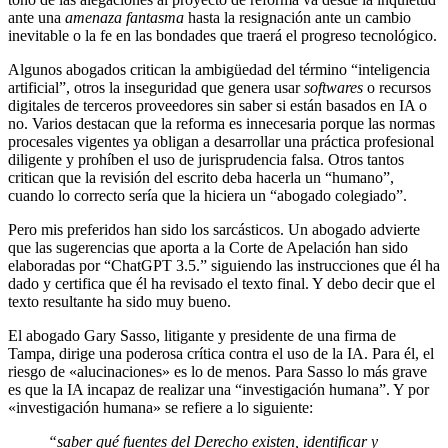
ante una
amenaza fantasma
hasta la resignación ante un cambio
inevitable o la fe en las bondades que traerá el progreso tecnológico.
Algunos abogados critican la ambigüedad del término “inteligencia
artificial”, otros la inseguridad que genera usar
softwares
o recursos
digitales de terceros proveedores sin saber si están basados en IA o
no. Varios destacan que la reforma es innecesaria porque las normas
procesales vigentes ya obligan a desarrollar una práctica profesional
diligente y prohíben el uso de jurisprudencia falsa. Otros tantos
critican que la revisión del escrito deba hacerla un “humano”,
cuando lo correcto sería que la hiciera un “abogado colegiado”.
Pero mis preferidos han sido los sarcásticos. Un abogado advierte
que las sugerencias que aporta a la Corte de Apelación han sido
elaboradas por “ChatGPT 3.5.” siguiendo las instrucciones que él ha
dado y certifica que él ha revisado el texto final. Y debo decir que el
texto resultante ha sido muy bueno.
El abogado Gary Sasso, litigante y presidente de una firma de
Tampa, dirige una poderosa crítica contra el uso de la IA. Para él, el
riesgo de «alucinaciones» es lo de menos. Para Sasso lo más grave
es que la IA incapaz de realizar una “investigación humana”. Y por
«investigación humana» se refiere a lo siguiente:
“saber qué fuentes del Derecho existen, identificar y