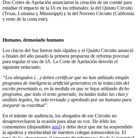
Dos Cortes de Apelación anunciaron la creación de un comité para
estudiar el impacto de la IA en los tribunales: la del Quinto Circuito
(Texas, Luisiana y Mississippi) y la del Noveno Circuito (California
y resto de la costa este).
Humano, demasiado humano
Los chicos del Sur fueron más rápidos y el Quinto Circuito anunció
a finales del año pasado la primera propuesta de reforma procesal
para regular el uso de IA. La Corte de Apelación desveló el
siguiente redactado:
“Los abogados (…) deben certificar que no han utilizado ningún
programa de inteligencia artificial generativa en la redacción del
escrito presentado o, en la medida en que se haya utilizado dicho
programa, que todo el texto generado, incluidas todas las citas y
análisis legales, ha sido revisado y aprobado por un humano para
asegurar su exactitud”.
En el trámite de audiencia, los abogados de ese Circuito no
desaprovecharon la ocasión para alzar su voz. He leído los
comentarios (disponibles
aquí
) y debo decir que me ha sorprendido
la agudeza y mordacidad de nuestros colegas transoceánicos. El
tono de las alegaciones al proyecto de reforma va desde la inquietud