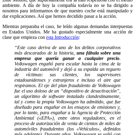
ambiente. A día de hoy la compañía todavía no se ha dirigido a
nosotros para informarnos de que nuestro coche está manipulado y
dar explicaciones. Así que hemos decidido pasar a la acción.
Mientras preparaba el caso, he leído algunas demandas interpuestas
en Estados Unidos. Me ha gustado especialmente una acción de
clase que empieza con
esta Introducción
:
“Este caso deriva de uno de los delitos corporativos
más descarados de la historia,
una fábula sobre una
empresa que quería ganar a cualquier precio
.
Volkswagen engañó para escalar hasta la cima de la
industria del automóvil y dejó a su espalda un reguero
de víctimas: sus clientes, los supervisores
estadounidenses y extranjeros e incluso el aire que
respiramos. El eje del plan fraudulento de Volkswagen
fue el uso doloso de un “dispositivo de desactivación”,
un algoritmo de software instalado clandestinamente,
tal y como la propia Volkswagen ha admitido, que fue
diseñado para engañar en los ensayos de emisiones y,
por lo tanto, para engañar a la Agencia de Protección
Ambiental («EPA»), entre otros reguladores, en el
proceso de autorización de venta de cientos de miles de
automóviles fraudulentos (los «Vehículos», definidos
más adelante). Durante años, Volkswagen se salió con