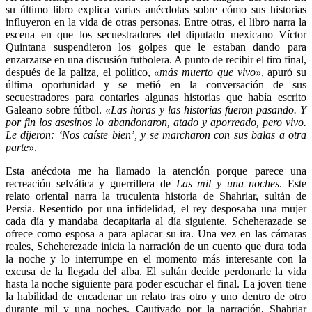
su último libro explica
varias anécdotas sobre cómo sus historias
influyeron en la vida de otras personas. Entre otras, el libro narra la
escena en que los secuestradores del diputado mexicano Víctor
Quintana suspendieron los golpes que le estaban dando para
enzarzarse en una discusión futbolera. A punto de recibir el tiro final,
después de la paliza, el político,
«más muerto que vivo»
, apuró su
última oportunidad y se metió en la conversación de sus
secuestradores para contarles algunas historias que había escrito
Galeano sobre fútbol.
«Las horas y las historias fueron pasando. Y
por fin los asesinos lo abandonaron, atado y aporreado, pero vivo.
Le dijeron: ‘Nos caíste bien’, y se marcharon con sus balas a otra
parte»
.
Esta anécdota me ha llamado la atención porque parece una
recreación selvática y guerrillera de
Las mil y una noches
. Este
relato oriental narra la truculenta historia de Shahriar, sultán de
Persia. Resentido por una infidelidad, el rey desposaba una mujer
cada día y mandaba decapitarla al día siguiente. Scheherazade se
ofrece como esposa a para aplacar su ira. Una vez en las cámaras
reales, Scheherezade inicia la narración de un cuento que dura toda
la noche y lo interrumpe en el momento más interesante con la
excusa de la llegada del alba. El sultán decide perdonarle la vida
hasta la noche siguiente para poder escuchar el final. La joven tiene
la habilidad de encadenar un relato tras otro y uno dentro de otro
durante mil y una noches. Cautivado por la narración, Shahriar