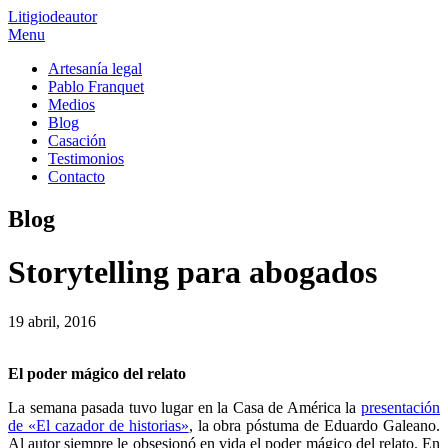
Litigio
de
autor
Menu
Artesanía legal
Pablo Franquet
Medios
Blog
Casación
Testimonios
Contacto
Blog
Storytelling para abogados
19 abril, 2016
El poder mágico del relato
La semana pasada tuvo lugar en la Casa de América la
presentación
de «El cazador de historias»
, la obra póstuma de Eduardo Galeano.
Al autor siempre le obsesionó en vida el poder mágico del relato. En