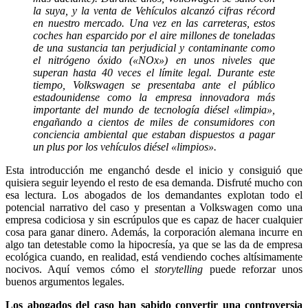
la suya, y la venta de Vehículos alcanzó cifras récord
en nuestro mercado. Una vez en las carreteras, estos
coches han esparcido por el aire millones de toneladas
de una sustancia tan perjudicial y contaminante como
el nitrógeno óxido («NOx») en unos niveles que
superan hasta 40 veces el límite legal. Durante este
tiempo, Volkswagen se presentaba ante el público
estadounidense como la empresa innovadora más
importante del mundo de tecnología diésel «limpia»,
engañando a cientos de miles de consumidores con
conciencia ambiental que estaban dispuestos a pagar
un plus por los vehículos diésel «limpios».
Esta introducción me enganchó desde el inicio y consiguió que
quisiera seguir leyendo el resto de esa demanda. Disfruté mucho con
esa lectura. Los abogados de los demandantes explotan todo el
potencial narrativo del caso y presentan a Volkswagen como una
empresa codiciosa y sin escrúpulos que es capaz de hacer cualquier
cosa para ganar dinero. Además, la corporación alemana incurre en
algo tan detestable como la hipocresía, ya que se las da de empresa
ecológica cuando, en realidad, está vendiendo coches altísimamente
nocivos. Aquí vemos cómo el
storytelling
puede reforzar unos
buenos argumentos legales.
Los abogados del caso han sabido convertir una controversia