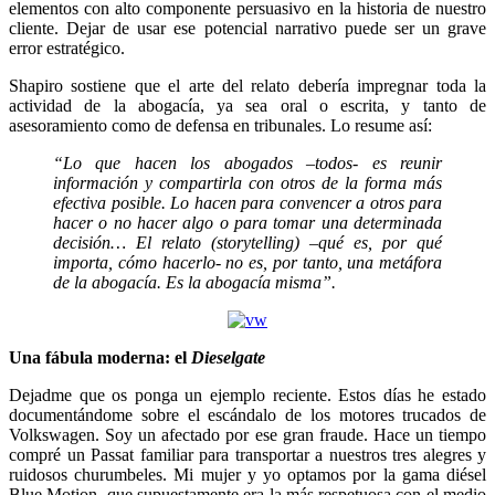
elementos con alto componente persuasivo en la historia de nuestro
cliente. Dejar de usar ese potencial narrativo puede ser un grave
error estratégico.
Shapiro sostiene que el arte del relato debería impregnar toda la
actividad de la abogacía, ya sea oral o escrita, y tanto de
asesoramiento como de defensa en tribunales. Lo resume así:
“Lo que hacen los abogados –todos- es reunir
información y compartirla con otros de la forma más
efectiva posible. Lo hacen para convencer a otros para
hacer o no hacer algo o para tomar una determinada
decisión… El relato (storytelling) –qué es, por qué
importa, cómo hacerlo- no es, por tanto, una metáfora
de la abogacía. Es la abogacía misma”.
Una fábula moderna: el
Dieselgate
Dejadme que os ponga un ejemplo reciente. Estos días he estado
documentándome sobre el escándalo de los motores trucados de
Volkswagen. Soy un afectado por ese gran fraude. Hace un tiempo
compré un Passat familiar para transportar a nuestros tres alegres y
ruidosos churumbeles. Mi mujer y yo optamos por la gama diésel
Blue Motion, que supuestamente era la más respetuosa con el medio