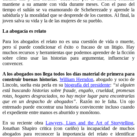
mantiene a su amante con vida durante meses. Con el paso del
tiempo el sultán se va enamorando de Scheherezade y aprende la
sabiduría y la moralidad que se desprende de los cuentos. Al final, la
joven salva su vida y la de las mujeres de su pueblo.
La abogacía es relato
Para los abogados el relato no es una cuestión de vida o muerte,
pero sí puede condicionar el éxito o fracaso de un litigio. Hay
muchos recursos y herramientas que podemos aprender de la ficción
sobre cómo usar las historias para argumentar, influenciar y
convencer.
A los abogados nos llega todos los días material de primera para
construir buenas historias
.
William Herndon
, abogado y socio de
Lincoln, suelta esta perla en su
biografía del presidente
:
“si alguien
está buscando historias sobre fraude, engaño, crueldad, promesas
rotas, hogares desgraciados, no hay mejor lugar para encontrarlas
que en un despacho de abogados”
. Razón no le falta. Un ojo
entrenado puede encontrar una historia convincente incluso cuando
el expediente entre manos es aburrido y monótono.
En su reciente obra
Lawyers, Liars and the Art of Storytelling
,
Jonathan Shapiro critica (con cariño) la incapacidad de muchos
abogados para reconocer la importancia del relato e identificar