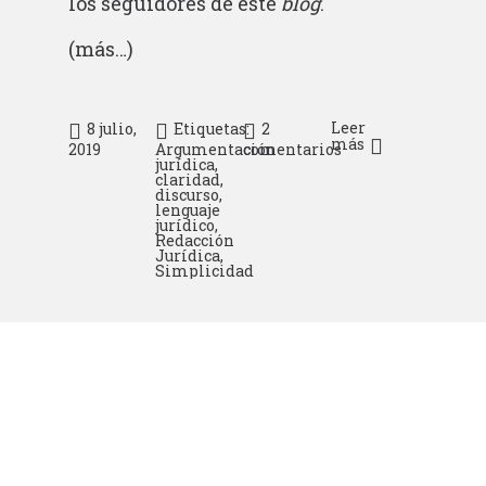
los seguidores de este
blog
.
(más…)
Leer
8 julio,
Etiquetas:
2
más
2019
Argumentación
comentarios
jurídica
,
claridad
,
discurso
,
lenguaje
jurídico
,
Redacción
Jurídica
,
Simplicidad