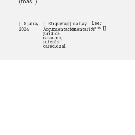
(más…)
Leer
8 julio,
Etiquetas:
no hay
más
2024
Argumentación
comentarios
jurídica
,
casación
,
interés
casacional