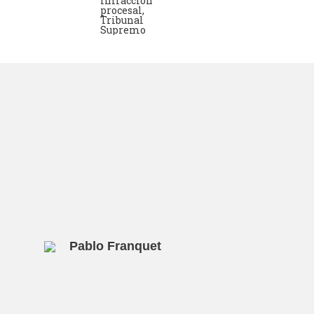
infracción
procesal
,
Tribunal
Supremo
Pablo Franquet