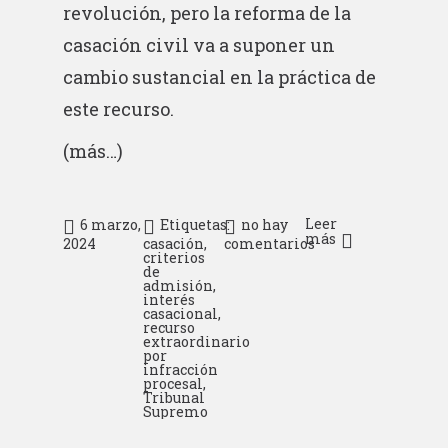
revolución, pero la reforma de la
casación civil va a suponer un
cambio sustancial en la práctica de
este recurso.
(más…)
Leer
6 marzo,
Etiquetas:
no hay
más
2024
casación
,
comentarios
criterios
de
admisión
,
interés
casacional
,
recurso
extraordinario
por
infracción
procesal
,
Tribunal
Supremo