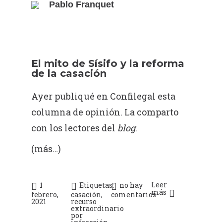
Pablo Franquet
El mito de Sísifo y la reforma
de la casación
Ayer publiqué en Confilegal esta
columna de opinión
. La comparto
con los lectores del
blog
.
(más…)
Leer
1
Etiquetas:
no hay
más
febrero,
casación
,
comentarios
2021
recurso
extraordinario
por