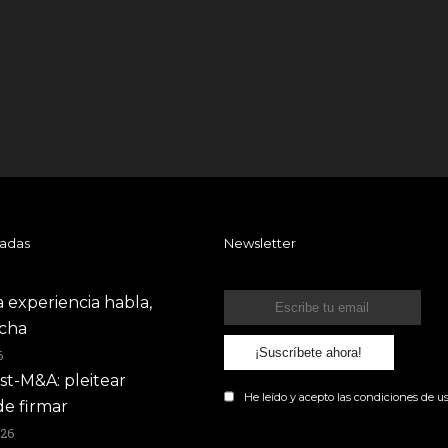
radas
Newsletter
 experiencia habla,
ucha
¡Suscríbete ahora!
6
ost-M&A: pleitear
He leído y acepto las
condiciones
de us
e firmar
026