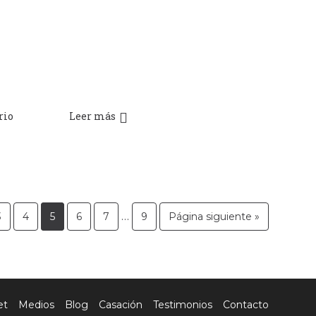
rio
Leer más
…
3
4
5
6
7
9
Página siguiente »
et
Medios
Blog
Casación
Testimonios
Contacto