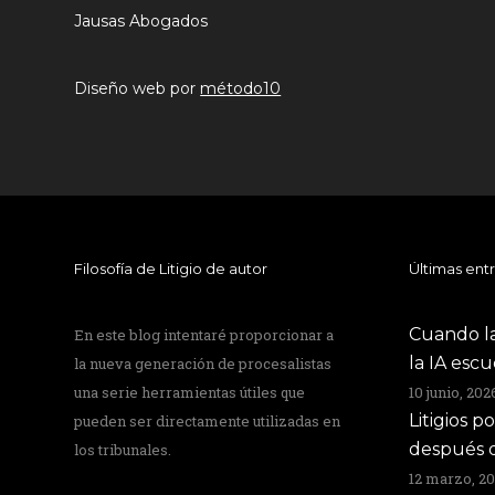
Jausas Abogados
Diseño web por
método10
Filosofía de Litigio de autor
Últimas ent
Cuando la
En este blog intentaré proporcionar a
la IA esc
la nueva generación de procesalistas
una serie herramientas útiles que
10 junio, 202
Litigios p
pueden ser directamente utilizadas en
después d
los tribunales.
12 marzo, 2