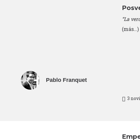
Posve
“La ver
(más…)
Pablo Franquet
3 nov
Empe