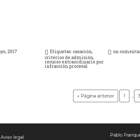
yo, 2017
Etiquetas:
casación
,
un comenta
criterios de admisión
,
recurso extraordinario por
infracción procesal
…
« Página anterior
1
Pablo Franqu
.
Aviso legal.