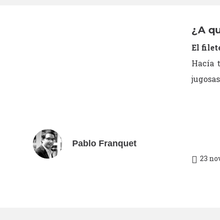
¿A qu
El file
Hacía t
jugosas
Pablo Franquet
23 no