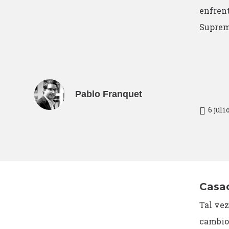
enfren
Suprem
Pablo Franquet
6 juli
Casac
Tal vez
cambio 