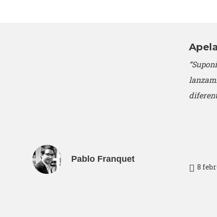
Apela
“Suponi
lanzamie
diferen
Pablo Franquet
8 febr