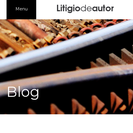
Litigio
autor
de
Menu
Artesanía Legal
Pablo Franquet
Medios
Blog
Casación
Blog
Testimonios
Contacto