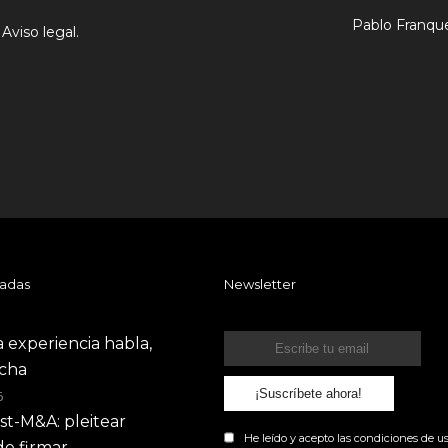
Pablo Franqu
.
Aviso legal.
radas
Newsletter
 experiencia habla,
ucha
¡Suscríbete ahora!
6
ost-M&A: pleitear
He leído y acepto las
condiciones
de us
e firmar